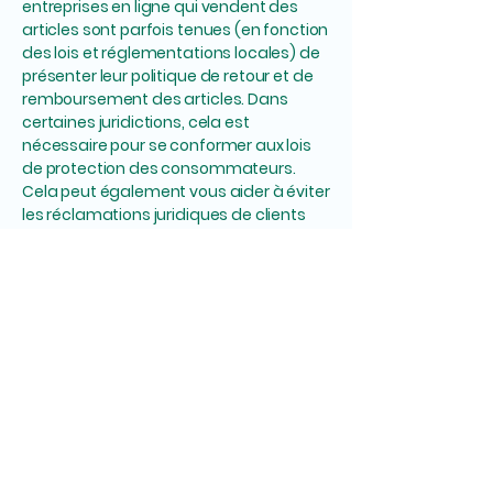
entreprises en ligne qui vendent des
articles sont parfois tenues (en fonction
des lois et réglementations locales) de
présenter leur politique de retour et de
remboursement des articles. Dans
certaines juridictions, cela est
nécessaire pour se conformer aux lois
de protection des consommateurs.
Cela peut également vous aider à éviter
les réclamations juridiques de clients
qui ne sont pas satisfaits des articles
qu'ils ont achetés.
Ce qu'il faut inclure dans la
politique de remboursement
D'une manière générale, une politique
de remboursement aborde souvent ces
types de questions : le délai pour
demander un remboursement ; le
remboursement sera-t-il total ou partiel
; dans quelles conditions le client